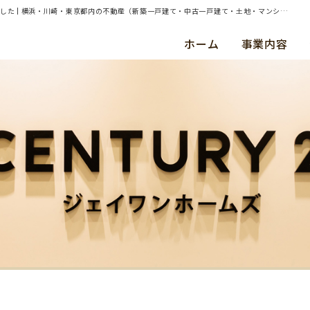
| 横浜市磯子区栗木2丁目 約95㎡土地（建物あり）の売却（買取）査定のご依頼を承りました | 横浜・川崎・東京都内の不動産（新築一戸建て・中古一戸建て・土地・マンション）ならセンチュリー21ジェイワンホームズ
ホーム
事業内容