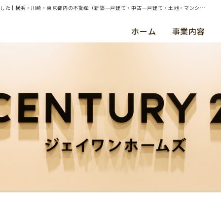
| 東京都日野市平山6丁目 約50㎡土地（建物あり）の売却（買取）査定のご依頼を承りました | 横浜・川崎・東京都内の不動産（新築一戸建て・中古一戸建て・土地・マンション）ならセンチュリー21ジェイワンホームズ
ホーム
事業内容