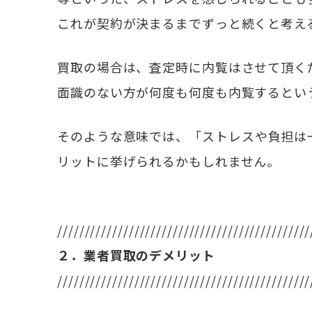
これが契約が決まるまでずっと続くと考え
買取の場合は、査定時に内覧はさせて頂く
面識のない方が何度も何度も内覧するとい
そのような意味では、「ストレスや負担は
リットに挙げられるかもしれません。
//////////////////////////////////////////////
２．業者買取のデメリット
//////////////////////////////////////////////