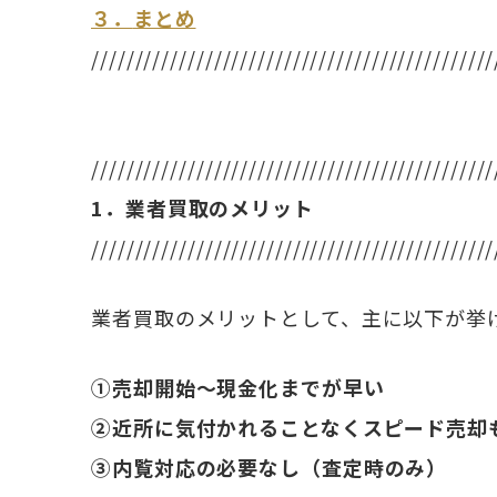
３．
まとめ
//////////////////////////////////////////////
//////////////////////////////////////////////
1．業者買取のメリット
//////////////////////////////////////////////
業者買取のメリットとして、主に以下が挙
①売却開始～現金化までが早い
②近所に気付かれることなくスピード売却
③内覧対応の必要なし（査定時のみ）