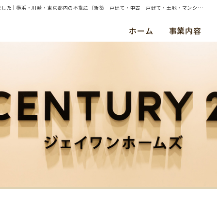
| 横浜市青葉区市ヶ尾町目 約220㎡土地（建物あり）の売却（買取）査定のご依頼を承りました | 横浜・川崎・東京都内の不動産（新築一戸建て・中古一戸建て・土地・マンション）ならセンチュリー21ジェイワンホームズ
ホーム
事業内容