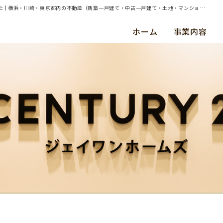
| 横須賀市鴨居3丁目 約175㎡土地（建物あり）の売却（買取）査定のご依頼を承りました | 横浜・川崎・東京都内の不動産（新築一戸建て・中古一戸建て・土地・マンション）ならセンチュリー21ジェイワンホームズ
ホーム
事業内容