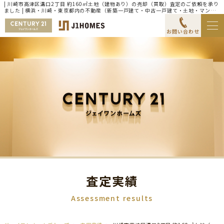
| 川崎市高津区溝口2丁目 約160㎡土地（建物あり）の売却（買取）査定のご依頼を承り
ました | 横浜・川崎・東京都内の不動産（新築一戸建て・中古一戸建て・土地・マンシ
ョン）ならセンチュリー21ジェイワンホームズ
お問い合わせ
査定実績
Assessment results