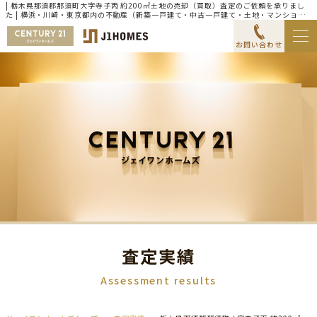
| 栃木県那須郡那須町大字寺子丙 約200㎡土地の売却（買取）査定のご依頼を承りまし
た | 横浜・川崎・東京都内の不動産（新築一戸建て・中古一戸建て・土地・マンショ
ン）ならセンチュリー21ジェイワンホームズ
お問い合わせ
査定実績
Assessment results