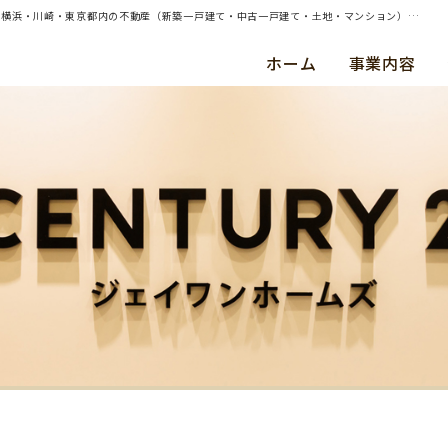
| 横浜市泉区和泉町 約100㎡土地（建物あり）の売却（買取）査定のご依頼を承りました | 横浜・川崎・東京都内の不動産（新築一戸建て・中古一戸建て・土地・マンション）ならセンチュリー21ジェイワンホームズ
ホーム
事業内容