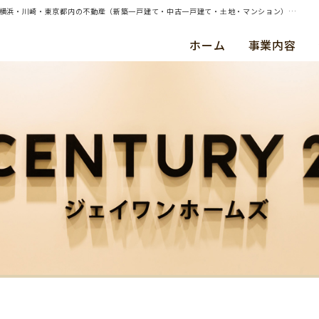
| 横浜市金沢区並木3丁目 約75㎡マンションの売却（買取）査定のご依頼を承りました | 横浜・川崎・東京都内の不動産（新築一戸建て・中古一戸建て・土地・マンション）ならセンチュリー21ジェイワンホームズ
ホーム
事業内容