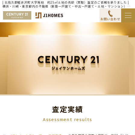
| 北佐久郡軽井沢町大字発地 約25㎡土地の売却（買取）査定のご依頼を承りました |
横浜・川崎・東京都内の不動産（新築一戸建て・中古一戸建て・土地・マンション）な
らセンチュリー21ジェイワンホームズ
お問い合わせ
査定実績
Assessment results