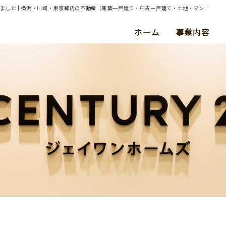
| 東京都世田谷区船橋2丁目 約95㎡土地（建物あり）の売却（買取）査定のご依頼を承りました | 横浜・川崎・東京都内の不動産（新築一戸建て・中古一戸建て・土地・マンション）ならセンチュリー21ジェイワンホームズ
ホーム
事業内容