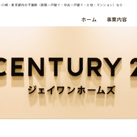
| 横須賀市西逸見町3丁目 約290㎡土地の売却（買取）査定のご依頼を承りました | 横浜・川崎・東京都内の不動産（新築一戸建て・中古一戸建て・土地・マンション）ならセンチュリー21ジェイワンホームズ
ホーム
事業内容