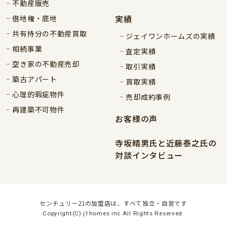
不動産販売
実績
借地権・底地
共有持分の不動産買取
ジェイワンホームズの実績
相続事業
査定実績
空き家の不動産売却
取引実績
築古アパート
買取実績
心理的瑕疵物件
売却成約事例
再建築不可物件
お客様の声
寺坂晴男氏と近藤泰之氏の
対談インタビュー
センチュリー21の加盟店は、すべて独立・自営です
Copyright(C) j1homes inc All Rights Reserved.