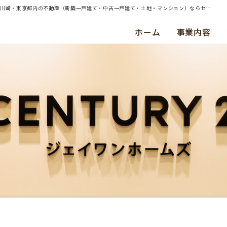
| （ご売却）横浜市都筑区・中古戸建・ご成約（令和５年３月） Ｍ ・ Ｓ 様 | 横浜・川崎・東京都内の不動産（新築一戸建て・中古一戸建て・土地・マンション）ならセンチュリー21ジェイワンホームズ
ホーム
事業内容