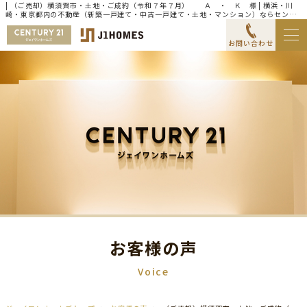
| （ご売却）横須賀市・土地・ご成約（令和７年７月） Ａ ・ Ｋ 様 | 横浜・川
崎・東京都内の不動産（新築一戸建て・中古一戸建て・土地・マンション）ならセンチ
ュリー21ジェイワンホームズ
お問い合わせ
お客様の声
Voice