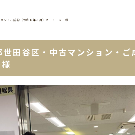
ション・ご成約（令和６年３月）Ｍ ・ Ｋ 様
都世田谷区・中古マンション・ご
 様