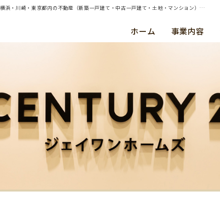
| （ご売却）東京都世田谷区・中古マンション・ご成約（令和６年３月）Ｍ ・ Ｋ 様 | 横浜・川崎・東京都内の不動産（新築一戸建て・中古一戸建て・土地・マンション）ならセンチュリー21ジェイワンホームズ
ホーム
事業内容