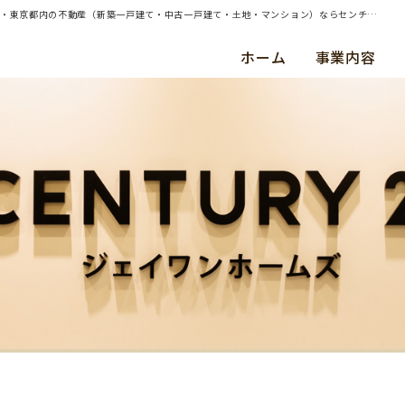
| 横浜市保土ヶ谷区・中古戸建・ご成約（平成３０年６月） Ｈ ・ Ｗ 様 | 横浜・川崎・東京都内の不動産（新築一戸建て・中古一戸建て・土地・マンション）ならセンチュリー21ジェイワンホームズ
ホーム
事業内容