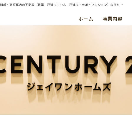
| （ご購入）横浜市港北区・新築戸建・ご成約（令和３年１月） Ａ ・ Ｙ 様 | 横浜・川崎・東京都内の不動産（新築一戸建て・中古一戸建て・土地・マンション）ならセンチュリー21ジェイワンホームズ
ホーム
事業内容