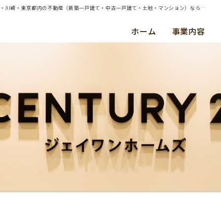
| （ご購入）横浜市神奈川区・中古戸建・ご成約（令和２年５月） Ｆ ・ Ｆ 様 | 横浜・川崎・東京都内の不動産（新築一戸建て・中古一戸建て・土地・マンション）ならセンチュリー21ジェイワンホームズ
ホーム
事業内容