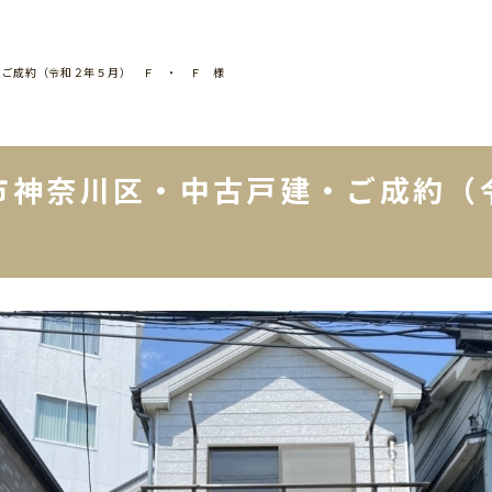
・ご成約（令和２年５月） Ｆ ・ Ｆ 様
市神奈川区・中古戸建・ご成約