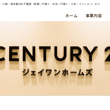
| （ご売却）東京都大田区・中古戸建・ご成約（令和８年３月） Ｋ ・ Ｓ 様 | 横浜・川崎・東京都内の不動産（新築一戸建て・中古一戸建て・土地・マンション）ならセンチュリー21ジェイワンホームズ
ホーム
事業内容