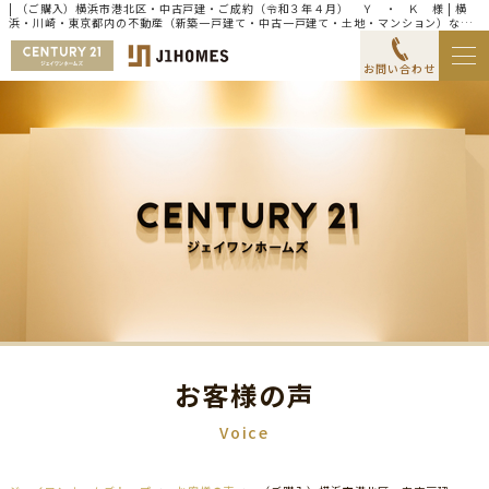
| （ご購入）横浜市港北区・中古戸建・ご成約（令和３年４月） Ｙ ・ Ｋ 様 | 横
浜・川崎・東京都内の不動産（新築一戸建て・中古一戸建て・土地・マンション）なら
センチュリー21ジェイワンホームズ
お問い合わせ
お客様の声
Voice