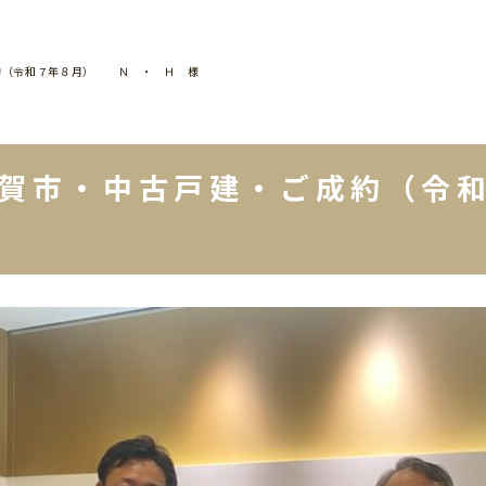
約（令和７年８月） Ｎ ・ Ｈ 様
須賀市・中古戸建・ご成約（