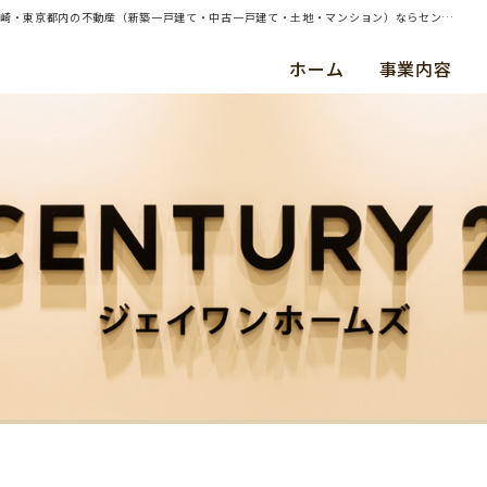
| （ご売却）横須賀市・中古戸建・ご成約（令和７年８月） Ｎ ・ Ｈ 様 | 横浜・川崎・東京都内の不動産（新築一戸建て・中古一戸建て・土地・マンション）ならセンチュリー21ジェイワンホームズ
ホーム
事業内容