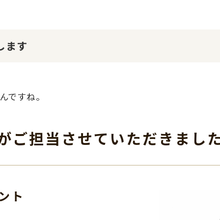
します
んですね。
がご担当させて
いただきまし
ント