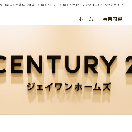
| （ご売却）横浜市神奈川区・土地・ご成約（令和４年１１月） 畑中 様 | 横浜・川崎・東京都内の不動産（新築一戸建て・中古一戸建て・土地・マンション）ならセンチュリー21ジェイワンホームズ
ホーム
事業内容