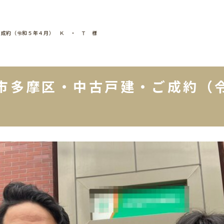
ご成約（令和５年４月） Ｋ ・ Ｔ 様
市多摩区・中古戸建・ご成約