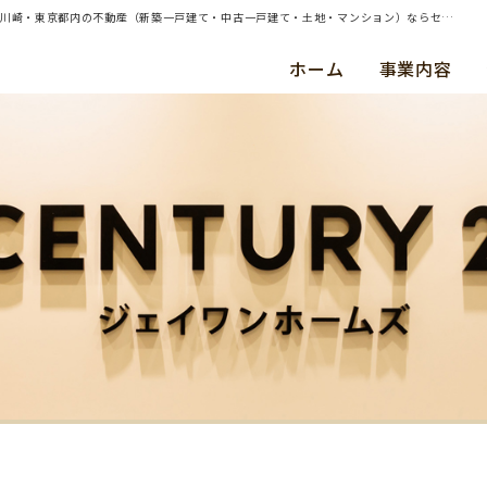
| （ご売却）川崎市多摩区・中古戸建・ご成約（令和５年４月） Ｋ ・ Ｔ 様 | 横浜・川崎・東京都内の不動産（新築一戸建て・中古一戸建て・土地・マンション）ならセンチュリー21ジェイワンホームズ
ホーム
事業内容