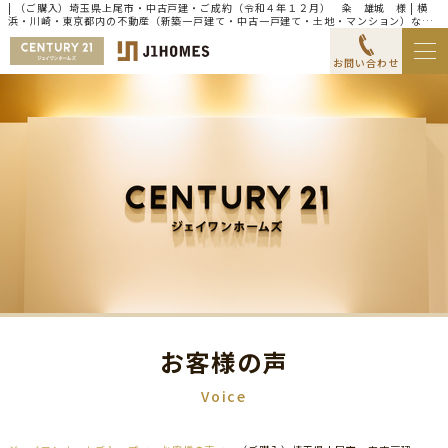
| （ご購入）埼玉県上尾市・中古戸建・ご成約（令和４年１２月） 粂 雄城 様 | 横
浜・川崎・東京都内の不動産（新築一戸建て・中古一戸建て・土地・マンション）なら
センチュリー21ジェイワンホームズ
お問い合わせ
お客様の声
Voice