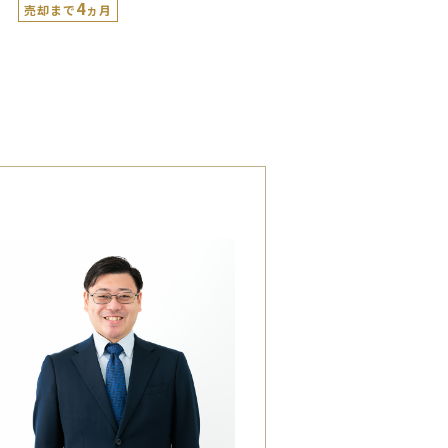
4
売却まで
ヵ月