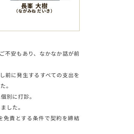
長峯 大樹
（ながみね だいき）
ご不安もあり、なかなか話が前
し前に発生するすべての支出を
した。
へ個別に打診。
しました。
を免責とする条件で契約を締結