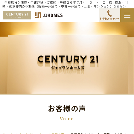
| 千葉県袖ケ浦市・中古戸建・ご成約（平成２６年７月） Ｇ ・ Ｉ 様 | 横浜・川
崎・東京都内の不動産（新築一戸建て・中古一戸建て・土地・マンション）ならセンチ
ュリー21ジェイワンホームズ
お問い合わせ
お客様の声
Voice