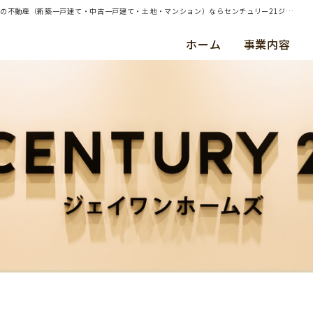
| 川崎市幸区・土地・ご成約（平成２５年５月） Ｔ ・ Ｋ 様 | 横浜・川崎・東京都内の不動産（新築一戸建て・中古一戸建て・土地・マンション）ならセンチュリー21ジェイワンホームズ
ホーム
事業内容