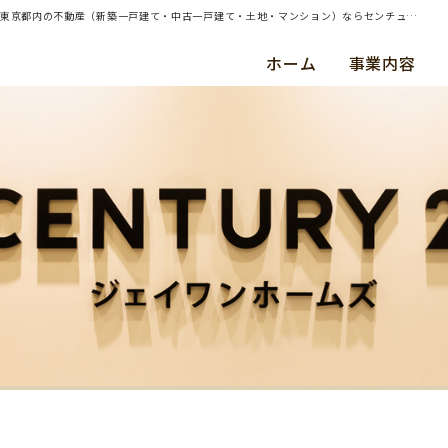
| 横浜市鶴見区・中古戸建・ご成約（平成２４年１１月） Ｙ ・ Ｓ 様 | 横浜・川崎・東京都内の不動産（新築一戸建て・中古一戸建て・土地・マンション）ならセンチュリー21ジェイワンホームズ
ホーム
事業内容