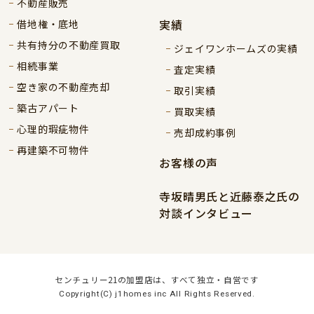
不動産販売
実績
借地権・底地
共有持分の不動産買取
ジェイワンホームズの実績
相続事業
査定実績
空き家の不動産売却
取引実績
築古アパート
買取実績
心理的瑕疵物件
売却成約事例
再建築不可物件
お客様の声
寺坂晴男氏と近藤泰之氏の
対談インタビュー
センチュリー21の加盟店は、すべて独立・自営です
Copyright(C) j1homes inc All Rights Reserved.