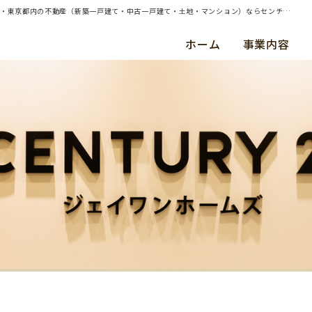
| 横浜市保土ヶ谷区・中古戸建・ご成約（平成２８年４月） Ｋ ・ Ｋ 様 | 横浜・川崎・東京都内の不動産（新築一戸建て・中古一戸建て・土地・マンション）ならセンチュリー21ジェイワンホームズ
ホーム
事業内容