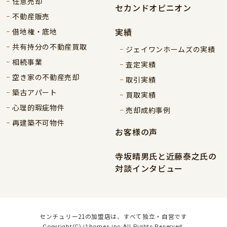
任意売却
セカンドオピニオン
不動産販売
実績
借地権・底地
共有持分の不動産買取
ジェイワンホームズの実績
相続事業
査定実績
空き家の不動産売却
取引実績
築古アパート
買取実績
心理的瑕疵物件
売却成約事例
再建築不可物件
お客様の声
寺坂晴男氏と近藤泰之氏の
対談インタビュー
センチュリー21の加盟店は、すべて独立・自営です
Copyright(C) j1homes inc All Rights Reserved.