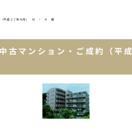
約（平成２７年９月） Ｍ ・ Ｋ 様
・中古マンション・ご成約（平