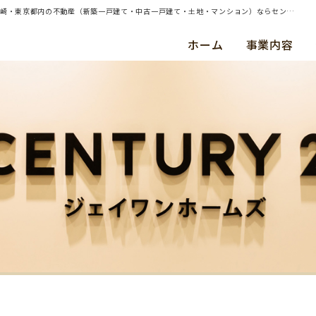
| 横浜市戸塚区・中古マンション・ご成約（平成２７年９月） Ｍ ・ Ｋ 様 | 横浜・川崎・東京都内の不動産（新築一戸建て・中古一戸建て・土地・マンション）ならセンチュリー21ジェイワンホームズ
ホーム
事業内容