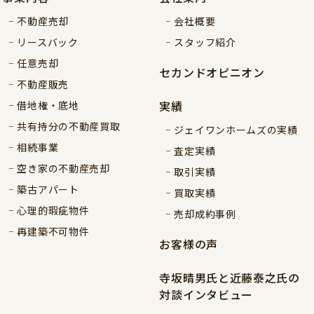
不動産売却
会社概要
リースバック
スタッフ紹介
任意売却
セカンドオピニオン
不動産販売
実績
借地権・底地
共有持分の不動産買取
ジェイワンホームズの実績
相続事業
査定実績
空き家の不動産売却
取引実績
築古アパート
買取実績
心理的瑕疵物件
売却成約事例
再建築不可物件
お客様の声
寺坂晴男氏と近藤泰之氏の
対談インタビュー