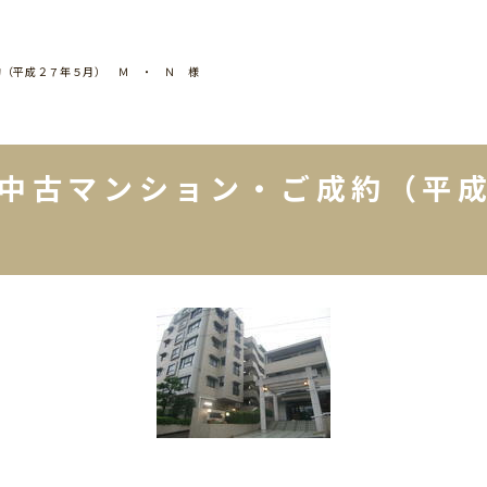
約（平成２７年５月） Ｍ ・ Ｎ 様
・中古マンション・ご成約（平