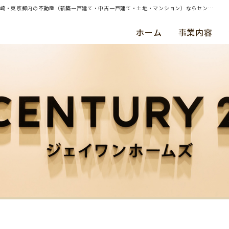
| 横浜市戸塚区・中古マンション・ご成約（平成２７年５月） Ｍ ・ Ｎ 様 | 横浜・川崎・東京都内の不動産（新築一戸建て・中古一戸建て・土地・マンション）ならセンチュリー21ジェイワンホームズ
ホーム
事業内容