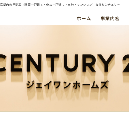
| 横浜市鶴見区・中古戸建・ご成約（平成２９年７月） Ｓ ・ Ｈ 様 | 横浜・川崎・東京都内の不動産（新築一戸建て・中古一戸建て・土地・マンション）ならセンチュリー21ジェイワンホームズ
ホーム
事業内容