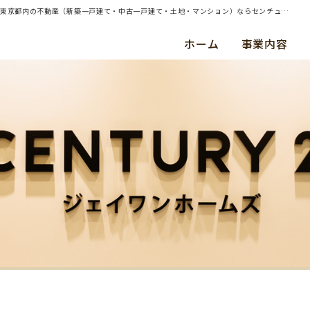
| 川崎市宮前区・新築戸建・ご成約（平成２８年１０月） Ｈ ・ Ｎ 様 | 横浜・川崎・東京都内の不動産（新築一戸建て・中古一戸建て・土地・マンション）ならセンチュリー21ジェイワンホームズ
ホーム
事業内容