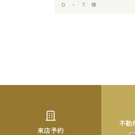
Ｄ ・ Ｔ 様
不動
来店予約