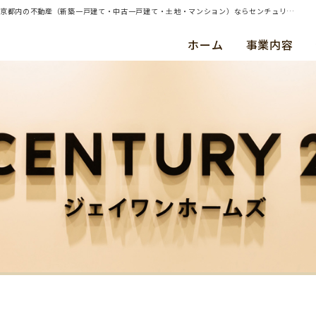
| 横浜市金沢区・新築戸建・ご成約（平成２８年６月） Ｋ ・ Ｋ 様 | 横浜・川崎・東京都内の不動産（新築一戸建て・中古一戸建て・土地・マンション）ならセンチュリー21ジェイワンホームズ
ホーム
事業内容