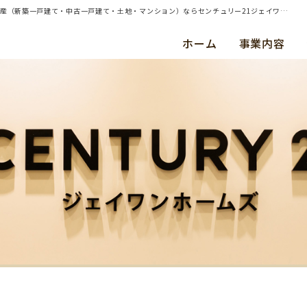
| 横浜市鶴見区・土地・ご成約（平成２８年６月） Ｙ 様 | 横浜・川崎・東京都内の不動産（新築一戸建て・中古一戸建て・土地・マンション）ならセンチュリー21ジェイワンホームズ
ホーム
事業内容