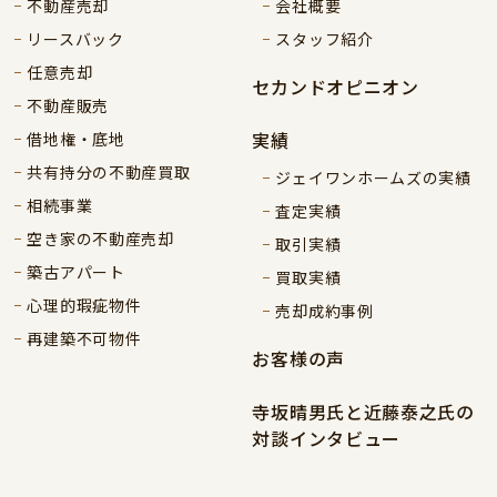
不動産売却
会社概要
リースバック
スタッフ紹介
任意売却
セカンドオピニオン
不動産販売
実績
借地権・底地
共有持分の不動産買取
ジェイワンホームズの実績
相続事業
査定実績
空き家の不動産売却
取引実績
築古アパート
買取実績
心理的瑕疵物件
売却成約事例
再建築不可物件
お客様の声
寺坂晴男氏と近藤泰之氏の
対談インタビュー