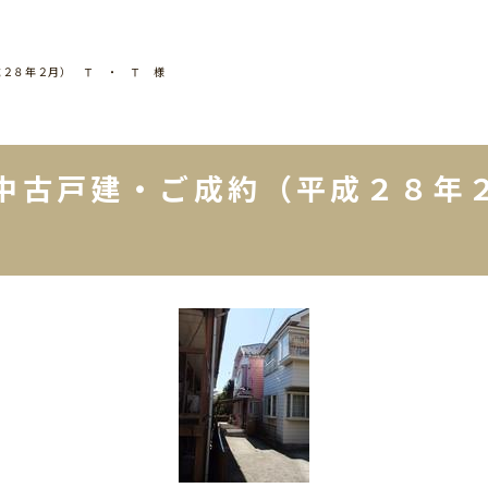
成２８年２月） Ｔ ・ Ｔ 様
中古戸建・ご成約（平成２８