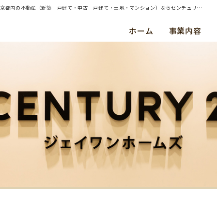
| 横浜市港南区・中古戸建・ご成約（平成２８年２月） Ｔ ・ Ｔ 様 | 横浜・川崎・東京都内の不動産（新築一戸建て・中古一戸建て・土地・マンション）ならセンチュリー21ジェイワンホームズ
ホーム
事業内容