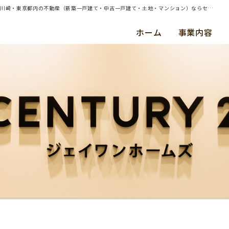
| 横浜市鶴見区・中古マンション・ご成約（平成３０年１２月） Ｍ ・ Ｋ 様 | 横浜・川崎・東京都内の不動産（新築一戸建て・中古一戸建て・土地・マンション）ならセンチュリー21ジェイワンホームズ
ホーム
事業内容