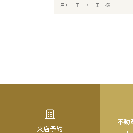
月） Ｔ ・ Ｉ 様
不動
来店予約