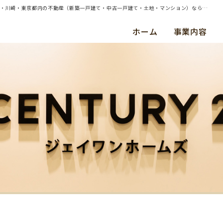
| 横浜市神奈川区・中古マンション・ご成約（平成３０年１１月） Ｅ ・ Ｓ 様 | 横浜・川崎・東京都内の不動産（新築一戸建て・中古一戸建て・土地・マンション）ならセンチュリー21ジェイワンホームズ
ホーム
事業内容