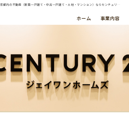
| 横浜市磯子区・中古戸建・ご成約（平成３０年６月） Ｓ ・ Ｎ 様 | 横浜・川崎・東京都内の不動産（新築一戸建て・中古一戸建て・土地・マンション）ならセンチュリー21ジェイワンホームズ
ホーム
事業内容