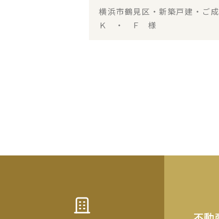
横浜市鶴見区・新築戸建・ご
Ｋ ・ Ｆ 様
不動