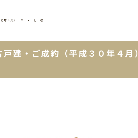
３０年４月） Ｙ ・ Ｕ 様
古戸建・ご成約（平成３０年４