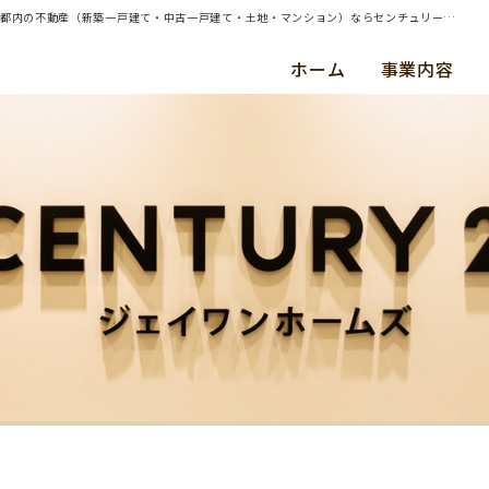
| 横浜市旭区・中古戸建・ご成約（平成３０年４月） Ｙ ・ Ｕ 様 | 横浜・川崎・東京都内の不動産（新築一戸建て・中古一戸建て・土地・マンション）ならセンチュリー21ジェイワンホームズ
ホーム
事業内容