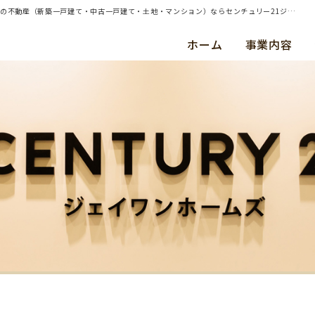
| 横浜市青葉区・中古戸建・ご成約（平成２９年３月） 雨宮 様 | 横浜・川崎・東京都内の不動産（新築一戸建て・中古一戸建て・土地・マンション）ならセンチュリー21ジェイワンホームズ
ホーム
事業内容