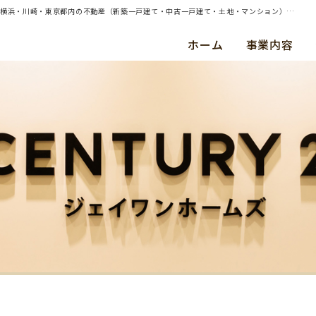
| （ご売却）横浜市鶴見区・中古マンション・ご成約（令和２年３月） Ｓ ・ Ｎ 様 | 横浜・川崎・東京都内の不動産（新築一戸建て・中古一戸建て・土地・マンション）ならセンチュリー21ジェイワンホームズ
ホーム
事業内容