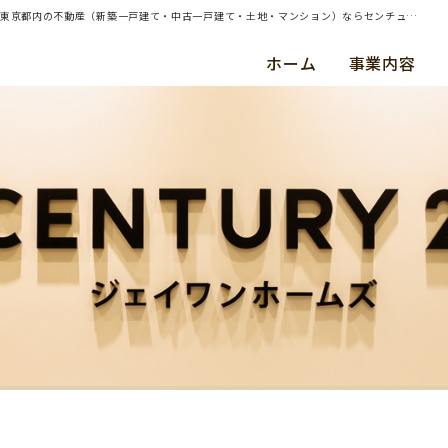
| 横浜市栄区・中古マンション・ご成約（令和１年８月） Ｙ ・ Ｔ 様 | 横浜・川崎・東京都内の不動産（新築一戸建て・中古一戸建て・土地・マンション）ならセンチュリー21ジェイワンホームズ
ホーム
事業内容