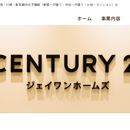
| （ご購入）横浜市南区・中古マンション・ご成約（令和５年２月） Ｙ ・ Ｋ 様 | 横浜・川崎・東京都内の不動産（新築一戸建て・中古一戸建て・土地・マンション）ならセンチュリー21ジェイワンホームズ
ホーム
事業内容