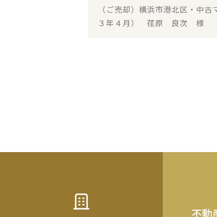
（ご売却）横浜市港北区・中古
３年４月） 荏原 良次 様
不動