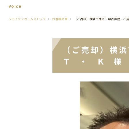
Voice
ジェイワンホームズトップ
お客様の声
（ご売却）横浜市南区・中古戸建・ご
（ご売却）横
Ｔ ・ Ｋ 様