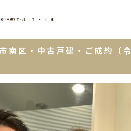
成約（令和３年４月） Ｔ ・ Ｋ 様
浜市南区・中古戸建・ご成約（