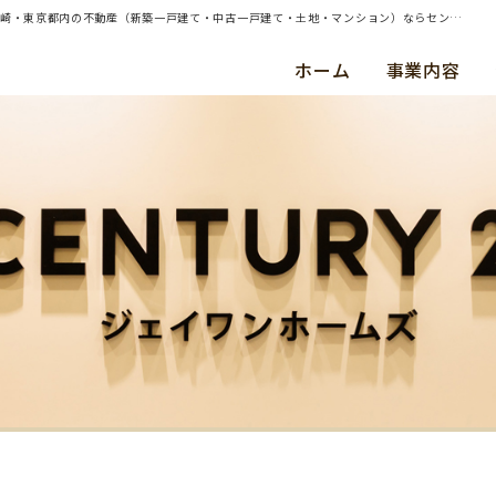
| （ご売却）横浜市南区・中古戸建・ご成約（令和３年４月） Ｔ ・ Ｋ 様 | 横浜・川崎・東京都内の不動産（新築一戸建て・中古一戸建て・土地・マンション）ならセンチュリー21ジェイワンホームズ
ホーム
事業内容